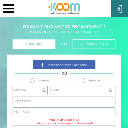
BRAVO POUR VOTRE ENGAGEMENT !
PLUS QU’UN CLIC POUR QU’IL SOIT PRIS EN COMPTE !
ou
S'INSCRIRE
SE CONNECTER
Inscription avec Facebook
ou
Homme
Femme
Pour un défi entreprise,
indiquez votre adresse e-mail professionnelle